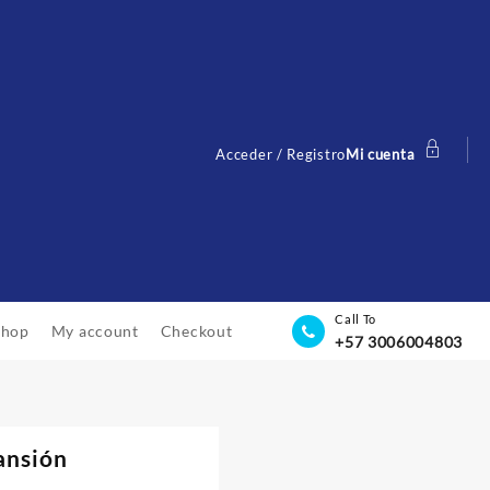
Acceder / Registro
Mi cuenta
Call To
Shop
My account
Checkout
+57 3006004803
ansión