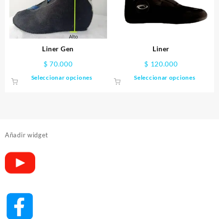
Liner Gen
Liner
$
70.000
$
120.000
Este
Este
Seleccionar opciones
Seleccionar opciones
producto
produ
tiene
tiene
múltiples
múltip
variantes.
varian
Las
Las
Añadir widget
opciones
opcio
se
se
pueden
puede
elegir
elegir
en
en
la
la
página
págin
de
de