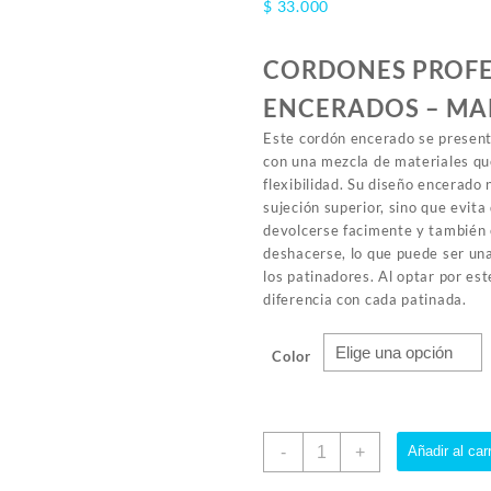
$
33.000
CORDONES PROFE
ENCERADOS – M
Este cordón encerado se presen
con una mezcla de materiales qu
flexibilidad. Su diseño encerado
sujeción superior, sino que evita 
devolcerse facimente y también
deshacerse, lo que puede ser u
los patinadores. Al optar por es
diferencia con cada patinada.
Color
Cordón
-
+
Añadir al carr
Encerado
Canariam