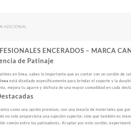
Pro
cantidad
N ADICIONAL
FESIONALES ENCERADOS – MARCA CA
encia de Patinaje
patines en línea, sabes lo importante que es contar con un cordón de ca
línea
está diseñado específicamente para brindar el soporte y la durabi
to, mejora tu agarre y disfruta de una mayor comodidad en cada desl
Destacadas
senta como una opción premium, con una mezcla de materiales que gara
rado no solo proporciona una sujeción superior, sino que también es me
ón común entre los patinadores. Al optar por este cordón, experimenta