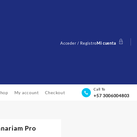
Acceder / Registro
Mi cuenta
Call To
Shop
My account
Checkout
+57 3006004803
anariam Pro