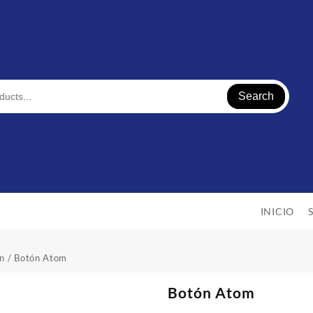
Search
INICIO
n
/ Botón Atom
Botón Atom