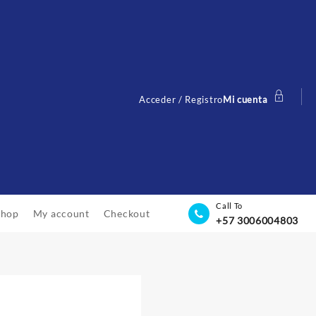
Acceder / Registro
Mi cuenta
Call To
Shop
My account
Checkout
+57 3006004803