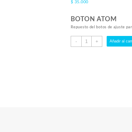
$
35.000
BOTON ATOM
Repuesto del botos de ajuste par
Botón
-
+
Añadir al carr
Atom
cantidad